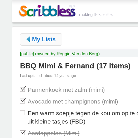
My Lists
[public]
(owned by Reggie Van den Berg)
BBQ Mimi & Fernand
(
17 items
)
Last updated: about 14 years ago
Pannenkoek met zalm (mimi)
Avocado met champignons (mimi)
Een warm soepje tegen de kou om op te 
uit kleine tasjes (FBD)
Aardappelen (Mimi)