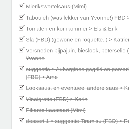
Mierikswortelsaus (Mimi)
Tabouleh (was lekker van Yvonne!) FBD 
Tomaten en komkommer > Els & Erik
Sla (FBD) (gewone en roquette..) > Katrie
Versneden pijpajuin, bieslook, peterselie
Yvonne
suggestie > Aubergines gegrild en gemar
(FBD) > Arne
Looksaus, en eventueel andere saus > K
Vinaigrette (FBD) > Karin
Pikante kaastaart (Mimi)
dessert 1 > suggestie Tiramisu (FBD) > R