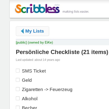
My Lists
[public]
(owned by EiKe)
Persönliche Checkliste
(
21 items
)
Last updated: about 14 years ago
SMS Ticket
Geld
Zigaretten -> Feuerzeug
Alkohol
Becher