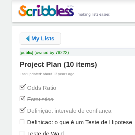
My Lists
[public]
(owned by 78222)
Project Plan
(
10 items
)
Last updated: about 13 years ago
Odds Ratio
Estatistica
Definição: intervalo de confiança
Definicao: o que é um Teste de Hipotese
Teste de Wald