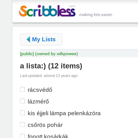
My Lists
[public]
(owned by xdkpowee)
a lista:)
(
12 items
)
Last updated: almost 13 years ago
rácsvédő
lázmérő
kis éjjeli lámpa pelenkázóra
csőrös pohár
fonott kosárkák