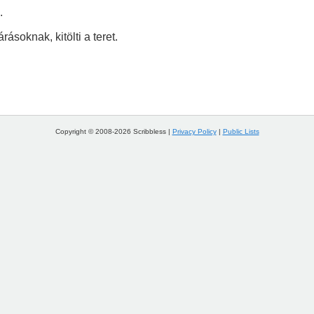
.
rásoknak, kitölti a teret.
Copyright © 2008-2026 Scribbless |
Privacy Policy
|
Public Lists