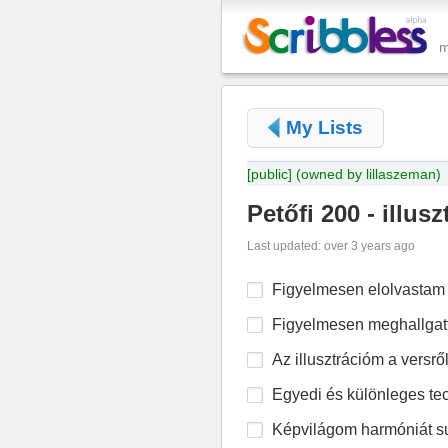
My Lists
[public]
(owned by lillaszeman)
Petőfi 200 - illusz
Last updated: over 3 years ago
Figyelmesen elolvastam 
Figyelmesen meghallgatt
Az illusztrációm a versről
Egyedi és különleges tec
Képvilágom harmóniát s