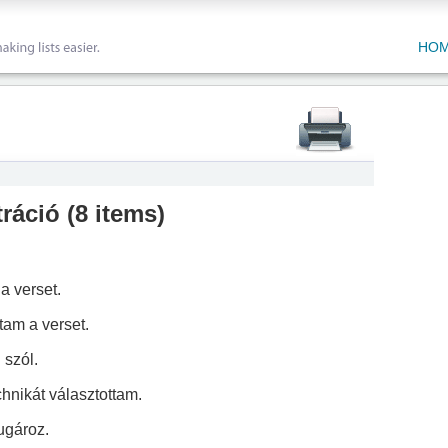
HO
tráció
(
8 items
)
a verset.
am a verset.
 szól.
hnikát választottam.
ugároz.